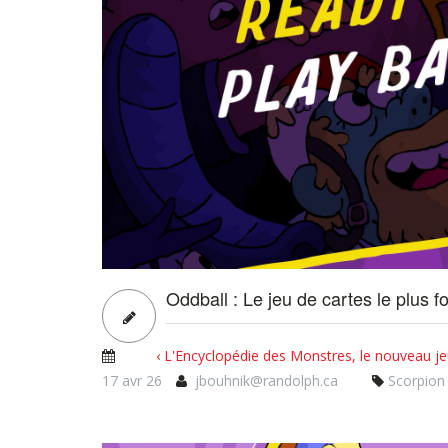
Oddball : Le jeu de cartes le plus fo
‹ L'Encyclopédie des Monstres, le nouveau 
17 avr 26
jbouhnik@randolph.ca
Scorpio