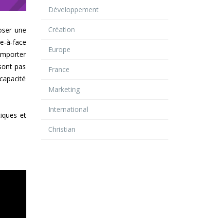
Développement
Création
oser une
e‑à‑face
Europe
remporter
 sont pas
France
 capacité
Marketing
International
tiques et
Christian