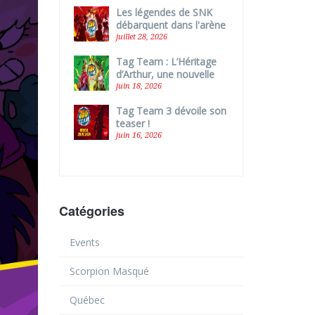
Les légendes de SNK
débarquent dans l'arène
de Tag Team !
juillet 28, 2026
Tag Team : L’Héritage
d’Arthur, une nouvelle
boîte autonome !
juin 18, 2026
Tag Team 3 dévoile son
teaser !
juin 16, 2026
Catégories
Events
Scorpion Masqué
Québec