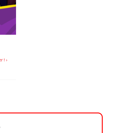
 ! ›
.