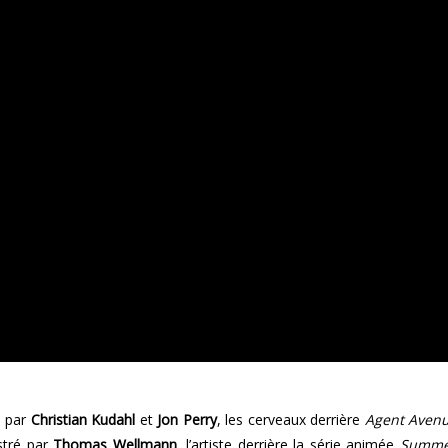
é par
Christian Kudahl
et
Jon Perry
, les cerveaux derrière
Agent Aven
ustré par
Thomas Wellmann
, l’artiste derrière la série animée
Summe