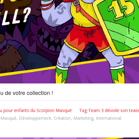
u de votre collection !
jeu pour enfants du Scorpion Masqué
Tag Team 3 dévoile son teaser
n Masqué
,
Développement
,
Création
,
Marketing
,
International