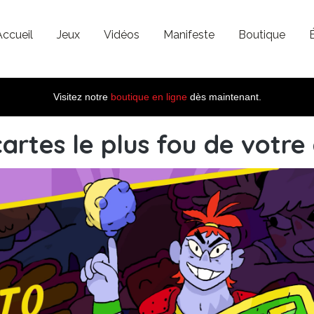
Accueil
Jeux
Vidéos
Manifeste
Boutique
Visitez notre
boutique en ligne
dès maintenant.
artes le plus fou de votre 
h52m17s280.png