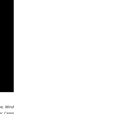
ue
,
Mind
r Camp