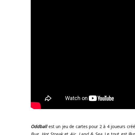
Oddball
est un jeu de cartes pour 2 à 4 joueurs cré
Bug
,
Hot Streak
et
Air, Land & Sea
. Le tout est ill