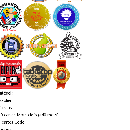
tériel :
sablier
écrans
0 cartes Mots-clefs (440 mots)
 cartes Code
jetons