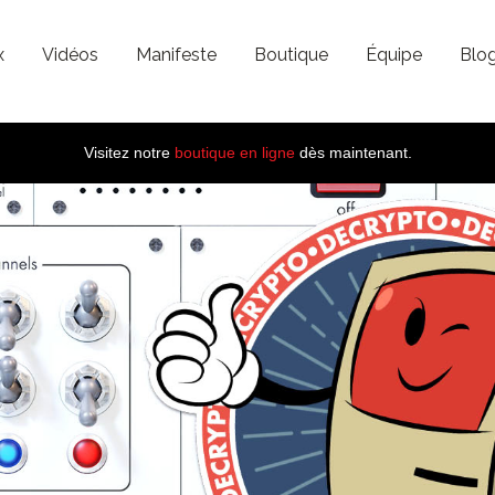
x
Vidéos
Manifeste
Boutique
Équipe
Blo
Visitez notre
boutique en ligne
dès maintenant.