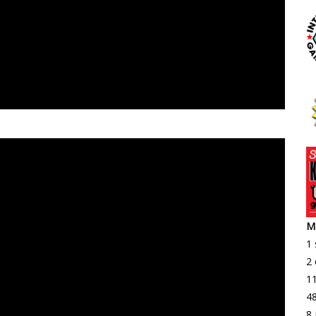
es I Decrypto 5ème
Ma
1 
2 
11
48
8 