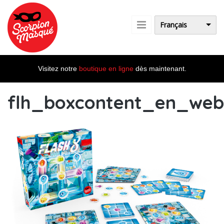
Aller au contenu principal
Français
Visitez notre
boutique en ligne
dès maintenant.
flh_boxcontent_en_web