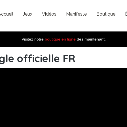
Accueil
Jeux
Vidéos
Manifeste
Boutique
Visitez notre
boutique en ligne
dès maintenant.
le officielle FR