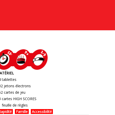
ATÉRIEL
4 tablettes
32 jetons électrons
52 cartes de jeu
 3 cartes HIGH SCORES
1 feuille de règles
apidité
Famille
Accessibilité