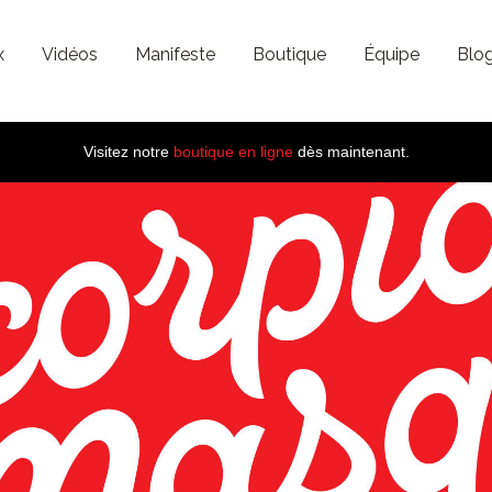
x
Vidéos
Manifeste
Boutique
Équipe
Blo
Visitez notre
boutique en ligne
dès maintenant.