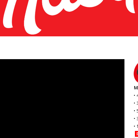
 d’œil !
M
• 
• 
• 
•
• 
R