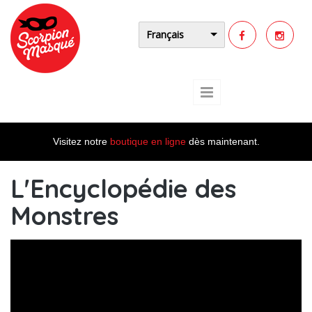
Aller au contenu principal
Français
Visitez notre
boutique en ligne
dès maintenant.
L'Encyclopédie des
Monstres
L'Encyclopédie des Monstres
I Comment on joue ?