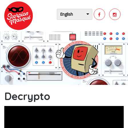
Mergi la conţinutul principal
English
Decrypto
Decrypto Romanian