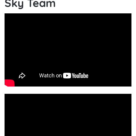
Sky Team
Sky Team : vidéo-règle
officielle FR
Sky Team - Bande-annonce
présentation