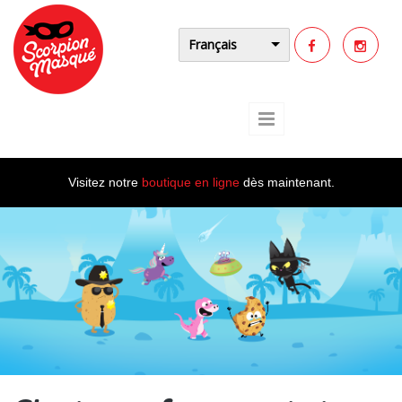
Aller au contenu principal
Français
Visitez notre
boutique en ligne
dès maintenant.