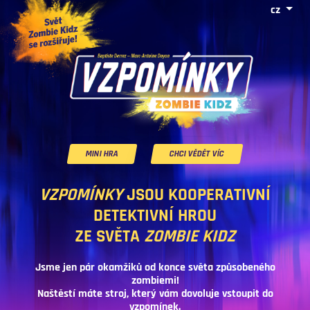
cz
MINI HRA
CHCI VĚDĚT VÍC
VZPOMÍNKY
JSOU KOOPERATIVNÍ
DETEKTIVNÍ HROU
ZE SVĚTA
ZOMBIE KIDZ
Jsme jen pár okamžiků od konce světa způsobeného
zombiemi!
Naštěstí máte stroj, který vám dovoluje vstoupit do
vzpomínek.