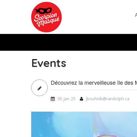
Aller au contenu principal
Events
Découvrez la merveilleuse île des 
30 jan 25
jbouhnik@randolph.ca
st_banniere_sw_blog_fr