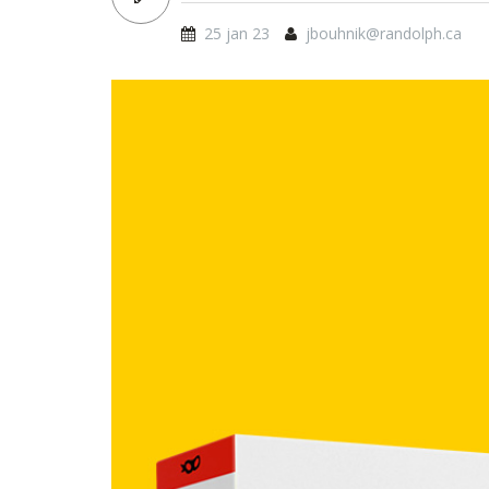
25 jan 23
jbouhnik@randolph.ca
sm_cannes23_asdor_10