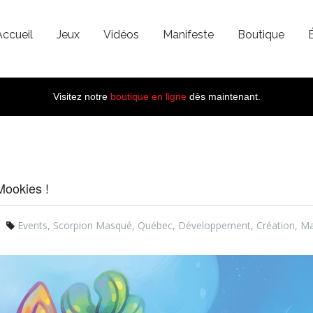
Accueil
Jeux
Vidéos
Manifeste
Boutique
Visitez notre
boutique en ligne
dès maintenant.
Mookies !
Events
,
Scorpion Masqué
,
Québec
,
Développement
,
Création
,
Ma
.jpg