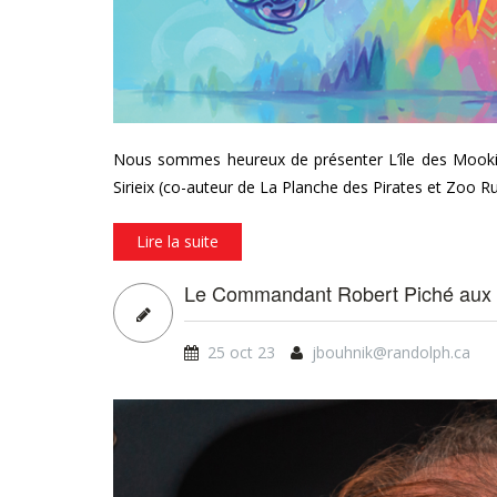
Nous sommes heureux de présenter L’île des Mookies 
Sirieix (co-auteur de La Planche des Pirates et Zoo R
Lire la suite
Le Commandant Robert Piché au
25 oct 23
jbouhnik@randolph.ca
skyteam_commantpiche