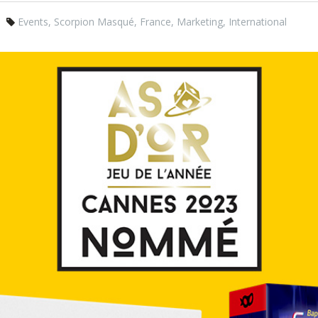
Events
,
Scorpion Masqué
,
France
,
Marketing
,
International
80x1080.jpg