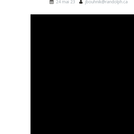
24 mai 23
jbouhnik@randolph.ca
dc_livestream_mtxsm_1