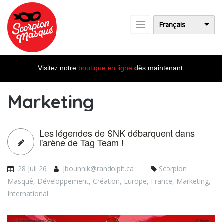
Aller au contenu principal
Français
Visitez notre
boutique en ligne
dès maintenant.
Marketing
Les légendes de SNK débarquent dans
l'arène de Tag Team !
28 juil 26
jbouhnik@randolph.ca
Scorpion
Masqué
,
Développement
,
Création
,
Europe
,
France
,
Marketing
,
International