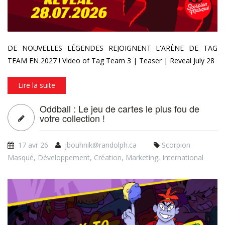
DE NOUVELLES LÉGENDES REJOIGNENT L'ARÈNE DE TAG
TEAM EN 2027 ! Video of Tag Team 3 | Teaser | Reveal July 28
Lire la suite
Oddball : Le jeu de cartes le plus fou de
votre collection !
17 avr 26
jbouhnik@randolph.ca
Scorpion
Masqué
,
Développement
,
Création
,
Marketing
,
International
vlcsnap-2026-04-15-
13h52m17s280.png