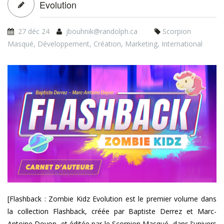
Carnet d'Auteurs - Flashback : Zombie Kidz
Evolution
27 déc 24
jbouhnik@randolph.ca
Scorpion
Masqué
,
Développement
,
Création
,
Marketing
,
International
fb_carnet-
auteurs_1920x1080.png
[Flashback : Zombie Kidz Evolution est le premier volume dans