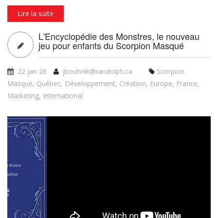
Lire la suite
L'Encyclopédie des Monstres, le nouveau
jeu pour enfants du Scorpion Masqué
22 jan 26
jbouhnik@randolph.ca
Scorpion
Masqué
,
Québec
,
Développement
,
Création
,
Europe
,
France
,
Marketing
,
International
L'Encyclopédie des
Monstres I Vidéo d'annonce