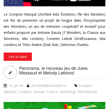
Le Scorpion Masqué (Zombie Kidz Évolution, l'île des Mookies)
est fier de présenter un projet de longue date, l’Encyclopédie
des Monstres, un jeu de mémoire coopératif et évolutif pour
enfants proposé par Antoine Bauza (7 Wonders, la Chasse aux
Monstres, Mia London), Corentin Lebrat (Draftosaurus, Mia
London) et Théo Rivière (Dixit Kids, Détective Charlie).
Lire la suite
Panorama, le nouveau jeu de Jules
Messaud et Melody Leblond
16 jan 26
jbouhnik@randolph.ca
Scorpion
Masqué
,
Création
,
Europe
,
France
,
Marketing
,
International