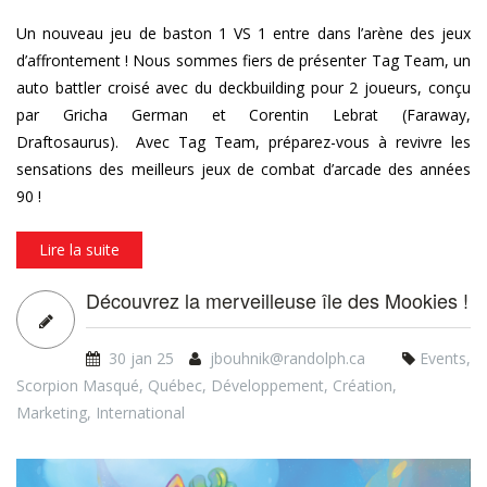
Un nouveau jeu de baston 1 VS 1 entre dans l’arène des jeux
d’affrontement ! Nous sommes fiers de présenter Tag Team, un
auto battler croisé avec du deckbuilding pour 2 joueurs, conçu
par Gricha German et Corentin Lebrat (Faraway,
Draftosaurus). Avec Tag Team, préparez-vous à revivre les
sensations des meilleurs jeux de combat d’arcade des années
90 !
Lire la suite
Découvrez la merveilleuse île des Mookies !
30 jan 25
jbouhnik@randolph.ca
Events
,
Scorpion Masqué
,
Québec
,
Développement
,
Création
,
Marketing
,
International