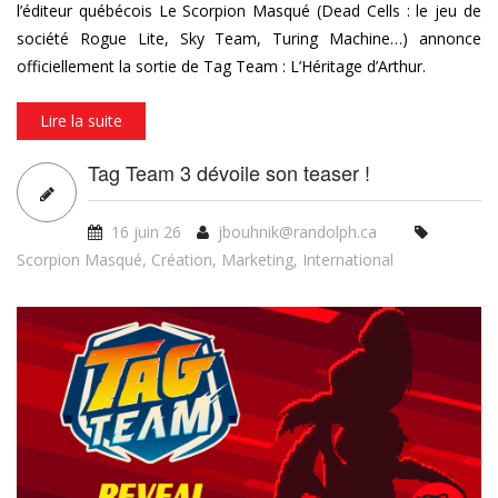
l’éditeur québécois Le Scorpion Masqué (Dead Cells : le jeu de
société Rogue Lite, Sky Team, Turing Machine…) annonce
officiellement la sortie de Tag Team : L’Héritage d’Arthur.
Lire la suite
Tag Team 3 dévoile son teaser !
16 juin 26
jbouhnik@randolph.ca
Scorpion Masqué
,
Création
,
Marketing
,
International
tt3_video_teaser_yt_thumbnai