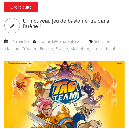
succès Board Game Arena.
Lire la suite
Un nouveau jeu de baston entre dans
l'arène !
21 mai 25
jbouhnik@randolph.ca
Scorpion
Masqué
,
Création
,
Europe
,
France
,
Marketing
,
International
tt_bannerblog_siteweb_08apr