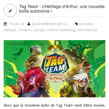
Tag Team : L’Héritage d’Arthur, une nouvelle
boîte autonome !
18 juin 26
jbouhnik@randolph.ca
Scorpion
Masqué
,
Création
,
Europe
,
France
,
Marketing
,
International
tt02_banner_siteweb_18jun20
Alors que la troisième boîte de Tag Team vient d’être teasée,