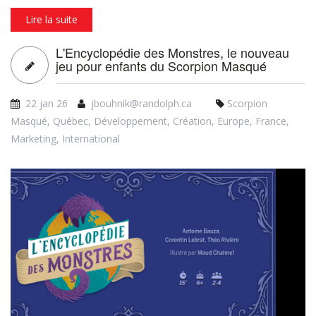
Lire la suite
L'Encyclopédie des Monstres, le nouveau
jeu pour enfants du Scorpion Masqué
22 jan 26
jbouhnik@randolph.ca
Scorpion
Masqué
,
Québec
,
Développement
,
Création
,
Europe
,
France
,
Marketing
,
International
L'Encyclopédie des
Monstres I Vidéo d'annonce