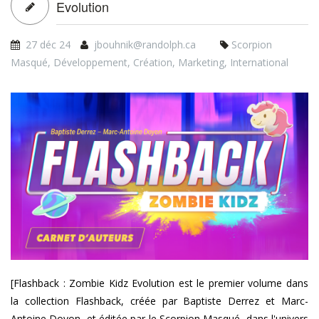
Carnet d'Auteurs - Flashback : Zombie Kidz
Evolution
27 déc 24
jbouhnik@randolph.ca
Scorpion
Masqué
,
Développement
,
Création
,
Marketing
,
International
fb_carnet-
auteurs_1920x1080.png
[Flashback : Zombie Kidz Evolution est le premier volume dans