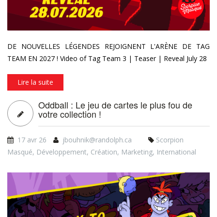
DE NOUVELLES LÉGENDES REJOIGNENT L'ARÈNE DE TAG
TEAM EN 2027 ! Video of Tag Team 3 | Teaser | Reveal July 28
Lire la suite
Oddball : Le jeu de cartes le plus fou de
votre collection !
17 avr 26
jbouhnik@randolph.ca
Scorpion
Masqué
,
Développement
,
Création
,
Marketing
,
International
vlcsnap-2026-04-15-
13h52m17s280.png