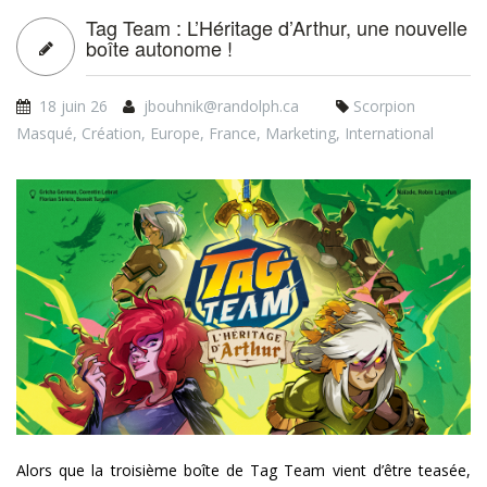
Tag Team : L’Héritage d’Arthur, une nouvelle
boîte autonome !
18 juin 26
jbouhnik@randolph.ca
Scorpion
Masqué
,
Création
,
Europe
,
France
,
Marketing
,
International
tt02_banner_siteweb_18jun20
Alors que la troisième boîte de Tag Team vient d’être teasée,