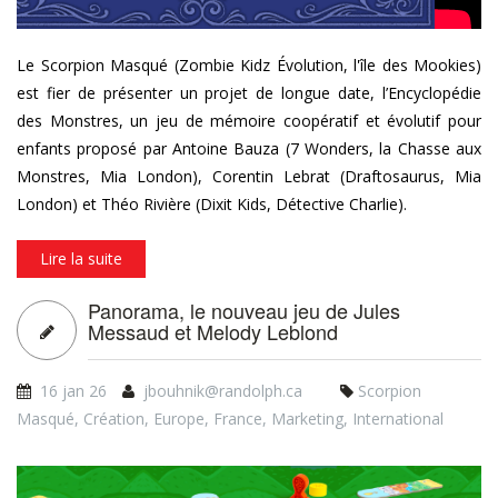
Le Scorpion Masqué (Zombie Kidz Évolution, l'île des Mookies)
est fier de présenter un projet de longue date, l’Encyclopédie
des Monstres, un jeu de mémoire coopératif et évolutif pour
enfants proposé par Antoine Bauza (7 Wonders, la Chasse aux
Monstres, Mia London), Corentin Lebrat (Draftosaurus, Mia
London) et Théo Rivière (Dixit Kids, Détective Charlie).
Lire la suite
Panorama, le nouveau jeu de Jules
Messaud et Melody Leblond
16 jan 26
jbouhnik@randolph.ca
Scorpion
Masqué
,
Création
,
Europe
,
France
,
Marketing
,
International