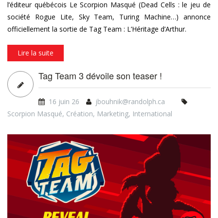
l’éditeur québécois Le Scorpion Masqué (Dead Cells : le jeu de
société Rogue Lite, Sky Team, Turing Machine…) annonce
officiellement la sortie de Tag Team : L’Héritage d’Arthur.
Lire la suite
Tag Team 3 dévoile son teaser !
16 juin 26
jbouhnik@randolph.ca
Scorpion Masqué
,
Création
,
Marketing
,
International
tt3_video_teaser_yt_thumbnai