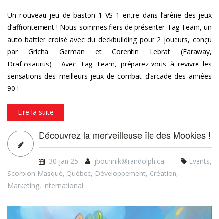
Un nouveau jeu de baston 1 VS 1 entre dans l’arène des jeux
d’affrontement ! Nous sommes fiers de présenter Tag Team, un
auto battler croisé avec du deckbuilding pour 2 joueurs, conçu
par Gricha German et Corentin Lebrat (Faraway,
Draftosaurus). Avec Tag Team, préparez-vous à revivre les
sensations des meilleurs jeux de combat d’arcade des années
90 !
Lire la suite
Découvrez la merveilleuse île des Mookies !
30 jan 25
jbouhnik@randolph.ca
Events
,
Scorpion Masqué
,
Québec
,
Développement
,
Création
,
Marketing
,
International