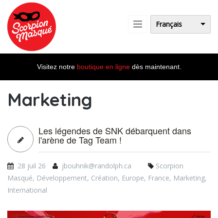
Aller au contenu principal
Français
Visitez notre
boutique en ligne
dès maintenant.
Marketing
Les légendes de SNK débarquent dans
l'arène de Tag Team !
28 juil 26
jbouhnik@randolph.ca
Scorpion
Masqué
,
Développement
,
Création
,
Europe
,
France
,
Marketing
,
International