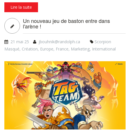
succès Board Game Arena.
Lire la suite
Un nouveau jeu de baston entre dans
l'arène !
21 mai 25
jbouhnik@randolph.ca
Scorpion
Masqué
,
Création
,
Europe
,
France
,
Marketing
,
International
tt_bannerblog_siteweb_08apr