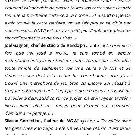
trouver la carte parfaite... Mais la trouverez-vous ? Est-ce
vraiment raisonnable de passer toutes vos cartes avec l'espoir
fou que la prochaine carte sera la bonne ? Et quand on pense
avoir trouvé la carte parfaite, on se fait piquer sa cible par
notre voisin... NOW! est un vrai petit jeu d'ambiance plein de
rebondissements et de fous rires. ».
Joël Gagnon, chef de studio de Randolph
ajoute :
« Le première
fois que j'ai joué à NOW!, je suis tombé en amour
instantanément. J'ai été tout de suite charmé par cette idée
toute simple de seulement voir une carte à la fois et de
défausser son deck à la recherche d'une bonne carte. J'y ai
trouvé une métaphore de jeu Stop ou Encore qui réussit à
truquer notre jugement. L'équipe Scorpion nous a proposé de
travailler à deux studios sur ce projet, on était hyper excités !
Nous avons allié nos forces pour donner un maximum
d'amour à ce petit jeu. »
Silvano Sorrentino, l’auteur de
NOW!
ajoute :
« Travailler avec
les gens chez Randolph a été un véritable plaisir. Il est facile