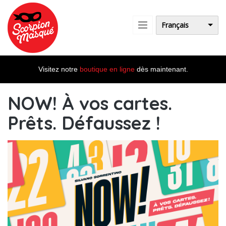
Aller au contenu principal
Français
Visitez notre
boutique en ligne
dès maintenant.
NOW! À vos cartes.
Prêts. Défaussez !
now_banniere-siteweb-
fr_5dec2023.jpg